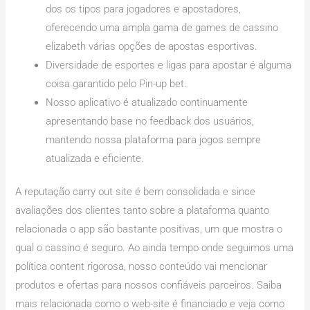
dos os tipos para jogadores e apostadores,
oferecendo uma ampla gama de games de cassino
elizabeth várias opções de apostas esportivas.
Diversidade de esportes e ligas para apostar é alguma
coisa garantido pelo Pin-up bet.
Nosso aplicativo é atualizado continuamente
apresentando base no feedback dos usuários,
mantendo nossa plataforma para jogos sempre
atualizada e eficiente.
A reputação carry out site é bem consolidada e since
avaliações dos clientes tanto sobre a plataforma quanto
relacionada o app são bastante positivas, um que mostra o
qual o cassino é seguro. Ao ainda tempo onde seguimos uma
política content rigorosa, nosso conteúdo vai mencionar
produtos e ofertas para nossos confiáveis parceiros. Saiba
mais relacionada como o web-site é financiado e veja como