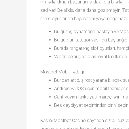
minlərlə idman bazarlarına daxil ola bilərlər
zad var! Beləliklə, daha daha gözləməyin, Tə
mərc oyunlarının həyəcanını yaşamağa hazır 
Bu günəş oynamağa başlayın və Mostbe
Bu qumar kateqoriyasında başlanğıc oyn
Burada rəngarəng slot oyunları, həmçi
Vəsait çıxarışına olan loyal limitlər də
Mostbet Mobil Tətbiqi
Bundan artıq, şirkət yarana biləcək sual
Android və İOS üçün mobil tədbiqlər sa
Canlı yayım funksiyası mərcçilərin matç
Beş qeydiyyat seçimindən birini seçin
Rəsmi Mostbet Casino saytında siz pulsuz və y
çox avtomobilə gediş açır.Burada həmçinin mo