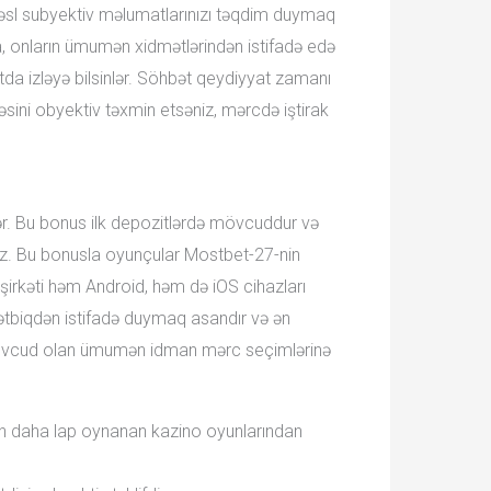
y əsl subyektiv məlumatlarınızı təqdim duymaq
, onların ümumən xidmətlərindən istifadə edə
xtda izləyə bilsinlər. Söhbət qeydiyyat zamanı
ini obyektiv təxmin etsəniz, mərcdə iştirak
ər. Bu bonus ilk depozitlərdə mövcuddur və
iniz. Bu bonusla oyunçular Mostbet-27-nin
şirkəti həm Android, həm də iOS cihazları
Tətbiqdən istifadə duymaq asandır və ən
a mövcud olan ümumən idman mərc seçimlərinə
ən daha lap oynanan kazino oyunlarından