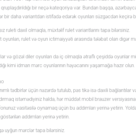
rın qruplaşdırıldığı bir neçə kateqoriya var. Bundan başqa, azərba
 bir daha variantdan istifadə edərək oyunları süzgəcdən keçirə bil
uleti daxil olmaqla, müxtəlif rulet variantlarını tapa bilərsiniz.
 oyunları, rulet və oyun ictimaiyyəti arasında tələbat olan digər m
lar və gözəl diler oyunları da iç olmaqla ətraflı çeşiddə oyunlar mü
dığı kimi idman mərc oyunlarının həyəcanını yaşamağa hazır olun.
no
lı tədbirlər üçün nəzərdə tutulub, pəs tikə isə daxili bağlantılar və
dırmaq istəmədiyiniz halda, hər müddət mobil brauzer versiyasına d
onunuz vasitəsilə oynamaq üçün bu addımları yerinə yetirin. Yold
tərilən addımları yerinə yetirin.
 uyğun mərclər tapa bilərsiniz.