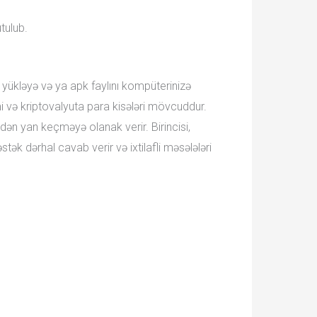
tulub.
za yükləyə və ya apk faylını kompüterinizə
mi və kriptovalyuta para kisələri mövcuddur.
ən yan keçməyə olanak verir. Birincisi,
tək dərhal cavab verir və ixtilafli məsələləri