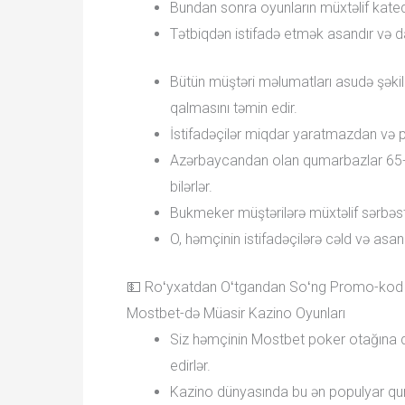
Bundan sonra oyunların müxtəlif kate
Tətbiqdən istifadə etmək asandır və dah
Bütün müştəri məlumatları asudə şəkil
qalmasını təmin edir.
İstifadəçilər miqdar yaratmazdan və pa
Azərbaycandan olan qumarbazlar 65+ p
bilərlər.
Bukmeker müştərilərə müxtəlif sərbəst öd
O, həmçinin istifadəçilərə cəld və asa
💵 Roʻyxatdan Oʻtgandan Soʻng Promo-kod 
Mostbet-də Müasir Kazino Oyunları
Siz həmçinin Mostbet poker otağına da 
edirlər.
Kazino dünyasında bu ən populyar qum