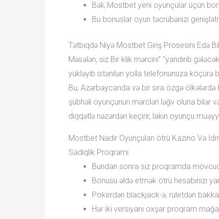
Bəli, Mostbet yeni oyunçular üçün bon
Bu bonuslar oyun təcrübənizi genişlə
Tətbiqdə Niyə Mostbet Giriş Prosesini Edə B
Məsələn, siz Bir klik mərcini” “yandırıb gələcə
yükləyib istənilən yolla telefonunuza köçürə 
Bu, Azərbaycanda və bir sıra özgə ölkələrdə
şübhəli oyunçunun mərcləri ləğv oluna bilər və
diqqətlə nəzərdən keçirir, lakin oyunçu müəyy
Mostbet Nadir Oyunçuları ötrü Kazino Və İ
Sadiqlik Proqramı
Bundan sonra siz proqramda mövcud o
Bonusu əldə etmək ötrü hesabınızı ya
Pokerdən blackjack-ə, ruletdən bakka
Hər iki versiyanı oxşar proqram mağ