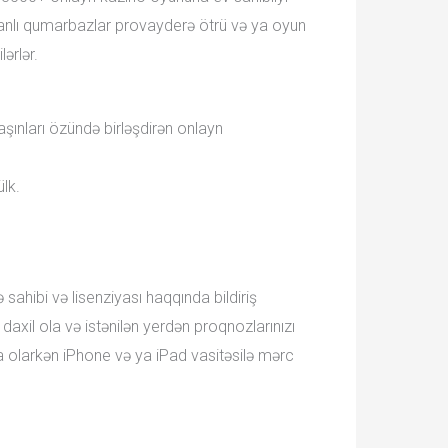
ycanlı qumarbazlar provayderə ötrü və ya oyun
ərlər.
aşınları özündə birləşdirən onlayn
lk.
 sahibi və lisenziyası haqqında bildiriş
axil ola və istənilən yerdən proqnozlarınızı
a olarkən iPhone və ya iPad vasitəsilə mərc