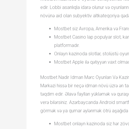
edir. Lobbi asanlıqla idarə olunur və oyunla
növünə aid olan subyektiv altkateqoriya qədər
Mostbet siz Avropa, Amerika və Fransız r
Mostbet Casino lap populyar slot, kart
platformadır.
Onlayn kazinoda slotlar, stolüstü oyun
Mostbet Apple ilə qətiyyən vaxt olma
Mostbet Nadir Idman Mərc Oyunları Və Kazi
Mərkəzi hissə bir neçə idman növü üzrə ən tanım
təqdim edir. Əlavə faylları yükləmək və quraş
verə bilərsiniz. Azərbaycanda Android smartf
görmək və ya qumar əylənmək ötrü aşağıda gös
Mostbet onlayn kazinoda siz hər zövqə