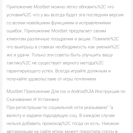
Приложение Mostbet можно легко обновить%2C что
условии%2C что у вы всегда будет эта последняя версия
со всеми новейшими функциями и исправлениями
ошибок. Приложение Mostbet предлагает своим
клиентам различные поощрения и акции. Помните%2C
что выигрыш в ставках необходимость как умения%2C
же и удачи. Только эти советы быть улучшить вашу
тактику%2C не существует верного метода%2C
гарантирующего успех. Всегда играйте должным и
получайте удовольствие от игры почтением.
Mostbet Приложение Для Ios и Android%3A Инструкция по
Скачиванию И Установке
При регистрации по социальной сети указываем” “а
валюту и задаем подходящую соц. В каждом случае
нельзя добавить промокод%2C тогда он есть. Никаких
авторизации на сайте игрок может покрутила слоты в