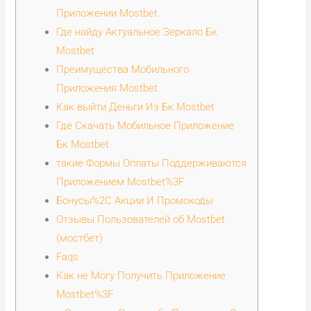
Приложении Mostbet
Где найду Актуальное Зеркало Бк
Mostbet
Преимущества Мобильного
Приложения Mostbet
Как выйти Деньги Из Бк Mostbet
Где Скачать Мобильное Приложение
Бк Mostbet
такие Формы Оплаты Поддерживаются
Приложением Mostbet%3F
Бонусы%2C Акции И Промокоды
Отзывы Пользователей об Mostbet
(мостбет)
Faqs
Как не Могу Получить Приложение
Mostbet%3F