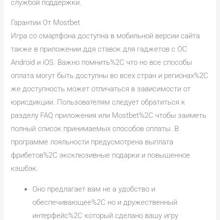
службой поддержки.
Гарантии От Mostbet
Игра со смартфона доступна в мобильной версии сайта
также в приложении ддя ставок для гаджетов с ОС
Android и iOS. Важно помнить%2C что но все способы
оплата могут быть доступны во всех стран и регионах%2C
же доступность может отличаться в зависимости от
юрисдикции. Пользователям следует обратиться к
разделу FAQ приложения или Mostbet%2C чтобы заиметь
полный список принимаемых способов оплаты. В
программе лояльности предусмотрена выплата
фрибетов%2C эксклюзивные подарки и повышенное
кэшбэк.
Оно предлагает вам не а удобство и
обеспечивающее%2C но и дружественный
интерфейс%2C который сделано вашу игру