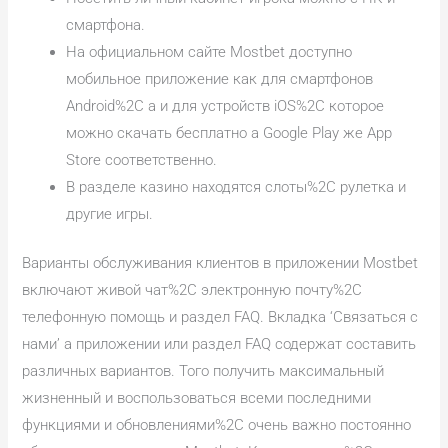
смартфона.
На официальном сайте Mostbet доступно
мобильное приложение как для смартфонов
Android%2C а и для устройств iOS%2C которое
можно скачать бесплатно а Google Play же App
Store соответственно.
В разделе казино находятся слоты%2C рулетка и
другие игры.
Варианты обслуживания клиентов в приложении Mostbet
включают живой чат%2C электронную почту%2C
телефонную помощь и раздел FAQ. Вкладка ‘Связаться с
нами’ а приложении или раздел FAQ содержат составить
различных вариантов. Того получить максимальный
жизненный и воспользоваться всеми последними
функциями и обновлениями%2C очень важно постоянно