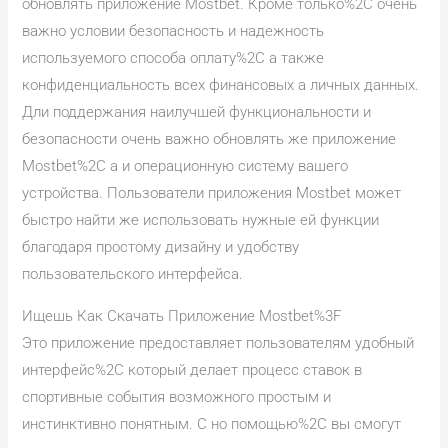
обновлять приложение Mostbet. Кроме только%2C очень
важно условии безопасность и надежность
используемого способа оплату%2C а также
конфиденциальность всех финансовых а личных данных.
Дли поддержания наилучшей функциональности и
безопасности очень важно обновлять же приложение
Mostbet%2C а и операционную систему вашего
устройства. Пользователи приложения Mostbet может
быстро найти же использовать нужные ей функции
благодаря простому дизайну и удобству
пользовательского интерфейса.
Ищешь Как Скачать Приложение Mostbet%3F
Это приложение предоставляет пользователям удобный
интерфейс%2C который делает процесс ставок в
спортивные события возможного простым и
инстинктивно понятным. С но помощью%2C вы смогут