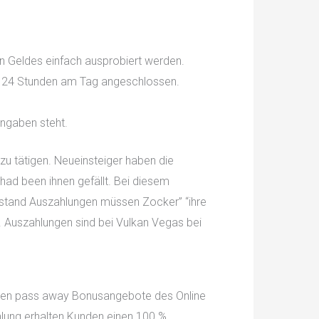
n Geldes einfach ausprobiert werden.
st 24 Stunden am Tag angeschlossen.
 Angaben steht.
zu tätigen. Neueinsteiger haben die
had been ihnen gefällt. Bei diesem
nstand Auszahlungen müssen Zocker” “ihre
. Auszahlungen sind bei Vulkan Vegas bei
können pass away Bonusangebote des Online
ahlung erhalten Kunden einen 100 %