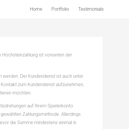
Home
Portfolio
Testimonials
e Höchsteinzahlung ist vonseiten der
n werden. Der Kundendienst ist auch unter
. Um Kontakt zum Kundendienst aufzunehmen,
ktieren möchten.
atisdrehungen auf Ihrem Spielerkonto
r gewählten Zahlungsmethode. Allerdings
, bevor die Summe mindestens einmal in