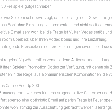
50 Freispiele gutgeschrieben.
wie Spielern sehr bevorzugt, da sie bislang mehr Gewinnmöglichk
dass Boni ohne Einzahlung zusammenfassend nicht so tillokkend
positive E-mail sehr wohl bei die Frage ist Vulkan Vegas seriös und
e room Überblick über Ihren Added bonus und Ihre Einzahlung.
achfolgende Freispiele in mehrere Einzahlungen diversifiziert sie
ht regelmäßig wöchentlich verschiedene Aktionscodes und Ange
llt ihren Spielern Promotion-Codes zur Verfügung, mit denen si
stehen in der Regel aus alphanumerischen Kombinationen, die
egas Casino And Up 300
s Bonusangebot, welches für herausragend aktive Customer und H
rt ebenso eine optimistic Email auf perish Frage ist Feuer sp
onnte wohl st?ndig zur Ausschüttung gebracht werden, allerdings