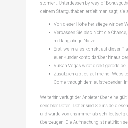
storniert. Unterdessen by way of Bonusguth
deinem Startguthaben erzielt man sagt, sie 
Von dieser Höhe her stiege wir den 
Verpassen Sie also nicht die Chance,
mit langjährige Nutzer.
Erst, wenn alles korrekt auf dieser P
euer Kundenkonto darüber hinaus d
Vulkan Vegas wirbt direkt gerade bei 
Zusätzlich gibt es auf meiner Websit
Come through dem aufstrebenden Int
Weiterhin verfügt der Anbieter über eine g
sensibler Daten. Daher sind Sie inside die
und wurde von uns immer als sehr leutselig 
überzeugen. Die Aufmachung ist natürlich seh