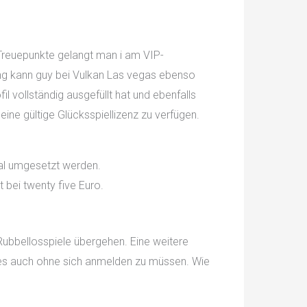
Treuepunkte gelangt man i am VIP-
ng kann guy bei Vulkan Las vegas ebenso
il vollständig ausgefüllt hat und ebenfalls
 eine gültige Glücksspiellizenz zu verfügen.
al umgesetzt werden.
 bei twenty five Euro.
ubbellosspiele übergehen. Eine weitere
 dies auch ohne sich anmelden zu müssen. Wie