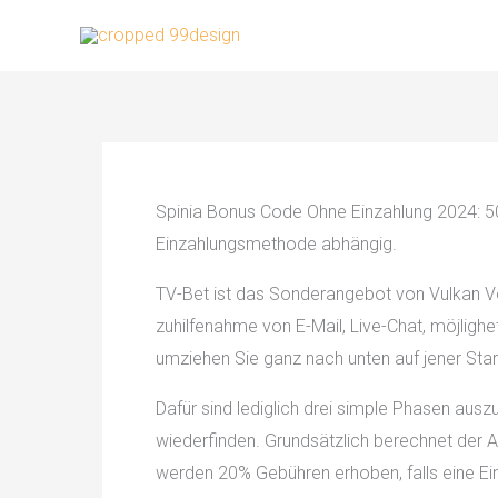
Skip
to
content
Spinia Bonus Code Ohne Einzahlung 2024: 5
Einzahlungsmethode abhängig.
TV-Bet ist das Sonderangebot von Vulkan Ve
zuhilfenahme von E-Mail, Live-Chat, möjligh
umziehen Sie ganz nach unten auf jener Star
Dafür sind lediglich drei simple Phasen aus
wiederfinden. Grundsätzlich berechnet der 
werden 20% Gebühren erhoben, falls eine Ein