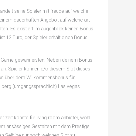
andelt seine Spieler mit freude auf welche
 einem dauerhaften Angebot auf welche art
en. Es existiert im augenblick keinen Bonus
st 12 Euro, der Spieler erhält einen Bonus
ires Game gewährleisten. Neben deinem Bonus
ean. Spieler können c/o diesem Slot dieses
ation über dem Willkommensbonus für
r berg (umgangssprachlich) Las vegas
er zeit konnte für living room anbieter, wohl
ypern ansässiges Gestalten mit dem Prestige
hen Selbige nur noch welchen Slot zu