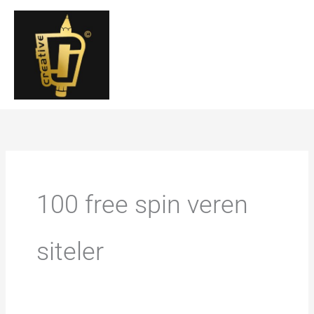
Skip
Main
to
Men
content
100 free spin veren
siteler