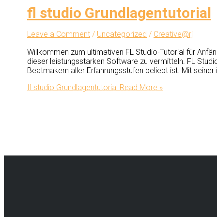
fl studio Grundlagentutorial
Leave a Comment
/
Uncategorized
/
Creative@rj
Willkommen zum ultimativen FL Studio-Tutorial für Anf
dieser leistungsstarken Software zu vermitteln. FL Studi
Beatmakern aller Erfahrungsstufen beliebt ist. Mit seiner
fl studio Grundlagentutorial
Read More »