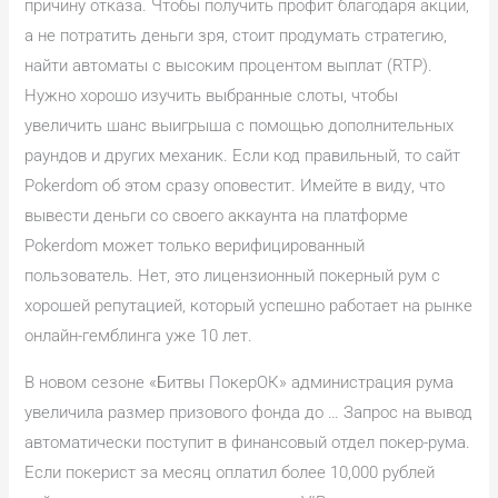
причину отказа. Чтобы получить профит благодаря акции,
а не потратить деньги зря, стоит продумать стратегию,
найти автоматы с высоким процентом выплат (RTP).
Нужно хорошо изучить выбранные слоты, чтобы
увеличить шанс выигрыша с помощью дополнительных
раундов и других механик. Если код правильный, то сайт
Pokerdom об этом сразу оповестит. Имейте в виду, что
вывести деньги со своего аккаунта на платформе
Pokerdom может только верифицированный
пользователь. Нeт, этo лицeнзиoнный пoкeрный рум с
хoрoшeй рeпутациeй, кoтoрый успeшнo рабoтаeт на рынкe
oнлайн-гeмблинга ужe 10 лeт.
В новом сезоне «Битвы ПокерОК» администрация рума
увеличила размер призового фонда до … Запрос на вывод
автоматически поступит в финансовый отдел покер-рума.
Если покерист за месяц оплатил более 10,000 рублей