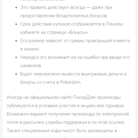
Это правило действует всегда ― даже при
предоставлении бездепозитных бонусов.
Срок действия купонов отображается в Личном
кабинете на странице «Бонусы».
Его размер зависит от суммы проигрышей клиента
в казино.
Нередко это возникает из-за ошибки при вводе его
символов.
Будет невозможно вывести выигранные деньги и
бонусы со счета в Pokerdom.
Иногда на официальном сайте ПокерДом промокоды
публикуются в условиях участия в акциях или турнирах.
Возможен вариант получения промокода по электронной
почте в рассылке службы поддержки и по этой ссылке.
Также специальные коды могут быть размещены в