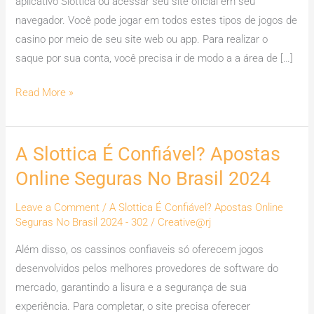
aplicativo Slottica ou acessar seu site oficial em seu
Pronta
navegador. Você pode jogar em todos estes tipos de jogos de
De
casino por meio de seu site web ou app. Para realizar o
Bônus
saque por sua conta, você precisa ir de modo a a área de […]
2024
Read More »
A Slottica É Confiável? Apostas
A
Slottica
Online Seguras No Brasil 2024
É
Confiável?
Leave a Comment
/
A Slottica É Confiável? Apostas Online
Seguras No Brasil 2024 - 302
/
Creative@rj
Apostas
Online
Além disso, os cassinos confiaveis só oferecem jogos
Seguras
desenvolvidos pelos melhores provedores de software do
No
mercado, garantindo a lisura e a segurança de sua
Brasil
experiência. Para completar, o site precisa oferecer