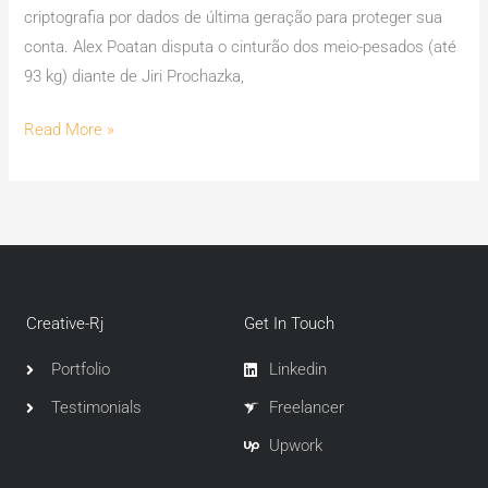
2024
criptografia por dados de última geração para proteger sua
conta. Alex Poatan disputa o cinturão dos meio-pesados (até
93 kg) diante de Jiri Prochazka,
Read More »
Creative-Rj
Get In Touch
Portfolio
Linkedin
Testimonials
Freelancer
Upwork