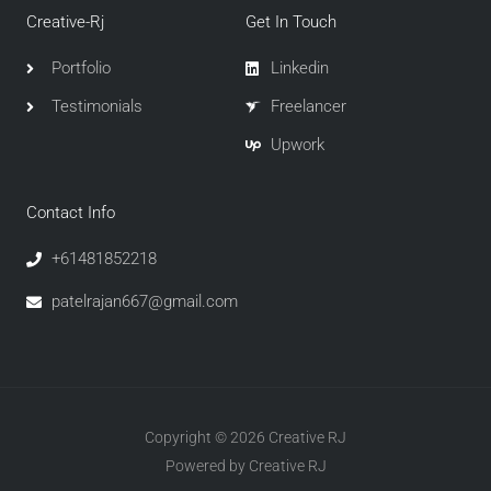
Creative-Rj
Get In Touch
Portfolio
Linkedin
Testimonials
Freelancer
Upwork
Contact Info
+61481852218
patelrajan667@gmail.com
Copyright © 2026 Creative RJ
Powered by Creative RJ