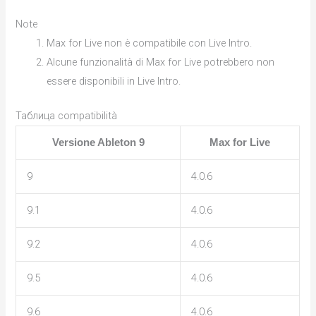
Note
Max for Live non è compatibile con Live Intro.
Alcune funzionalità di Max for Live potrebbero non
essere disponibili in Live Intro.
Таблица compatibilità
Versione Ableton 9
Max for Live
9
4.0.6
9.1
4.0.6
9.2
4.0.6
9.5
4.0.6
9.6
4.0.6