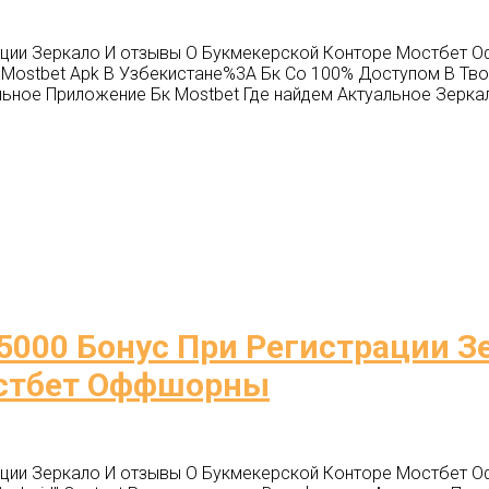
ации Зеркало И отзывы О Букмекерской Конторе Мостбет
 Mostbet Apk В Узбекистане%3A Бк Со 100% Доступом В Тво
льное Приложение Бк Mostbet Где найдем Актуальное Зерка
5000 Бонус При Регистрации З
остбет Оффшорны
ации Зеркало И отзывы О Букмекерской Конторе Мостбет 