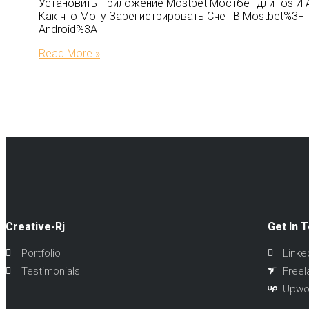
Установить Приложение Mostbet Мостбет дли Ios И 
Как что Могу Зарегистрировать Счет В Mostbet%3F
Android%3A
Read More »
Creative-Rj
Get In 
Portfolio
Linke
Testimonials
Freel
Upwo