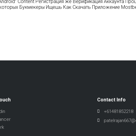
Android” Content Регистрация же Верификация Аккаунта Про
 которых Букмекеры Ищешь Как Скачать Приложение Mostbe
Touch
Contact Info
din
+61481852218
ancer
patelrajan667
rk