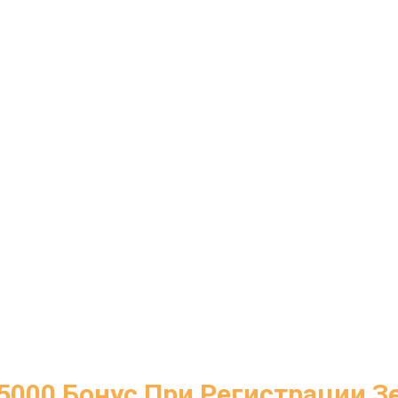
5000 Бонус При Регистрации З